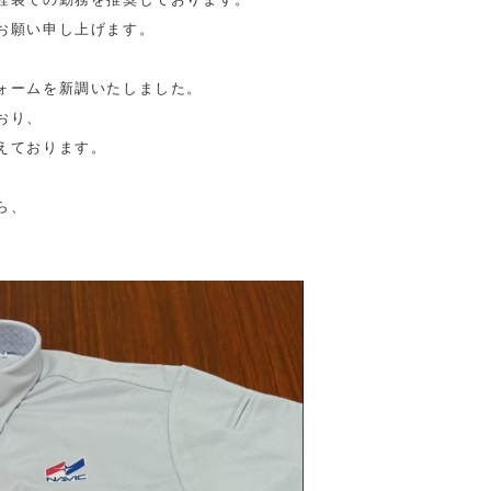
願い申し上げます。

ォームを新調いたしました。

り、

ております。

、
